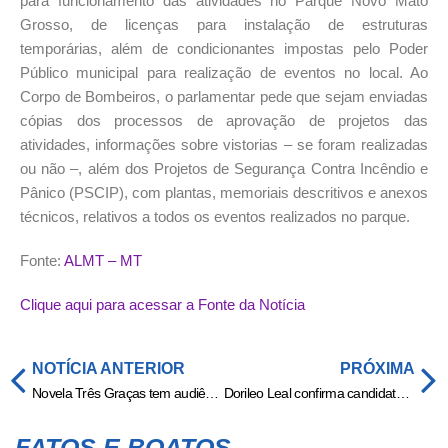
para funcionamento das atividades no Parque Novo Mato
Grosso, de licenças para instalação de estruturas
temporárias, além de condicionantes impostas pelo Poder
Público municipal para realização de eventos no local. Ao
Corpo de Bombeiros, o parlamentar pede que sejam enviadas
cópias dos processos de aprovação de projetos das
atividades, informações sobre vistorias – se foram realizadas
ou não –, além dos Projetos de Segurança Contra Incêndio e
Pânico (PSCIP), com plantas, memoriais descritivos e anexos
técnicos, relativos a todos os eventos realizados no parque.
Fonte:
ALMT – MT
Clique aqui para acessar a Fonte da Notícia
NOTÍCIA ANTERIOR
PRÓXIMA
Novela Três Graças tem audiência sofrível e vira problema urgente na Globo
Dorileo Leal confirma candidatura à presidência da FMF e se diz confiante para nova eleição » Esportes & Notícias
FATOS E BOATOS