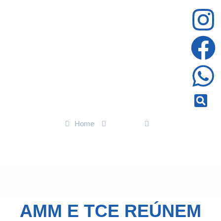
Home
Política
AMM e TCE reúnem novos gestores e fortalecem parceria na
orientação aos municípios
AMM E TCE REÚNEM