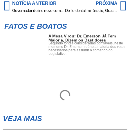
NOTÍCIA ANTERIOR
PRÓXIMA
Governador define novo comandante-geral da Polícia Militar
De fio dental minúsculo, Gracyanne Barbosa faz massagem relaxante: ‘Dia de SPA!’
FATOS E BOATOS
A Mesa Virou: Dr. Emerson Já Tem
Maioria, Dizem os Bastidores
Segundo fontes consideradas confiáveis, neste
momento Dr. Emerson reúne a maioria dos votos
necessários para assumir o comando do
Legislativo.
VEJA MAIS