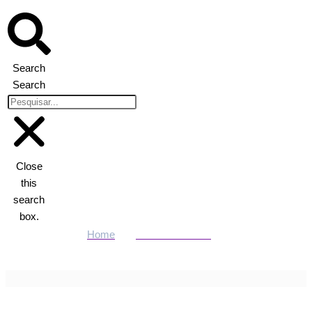
Search
Search
Close
this
search
box.
Home
Últimas Notícias
Criminoso atira no próprio pé durante tentativa de assalto em MT