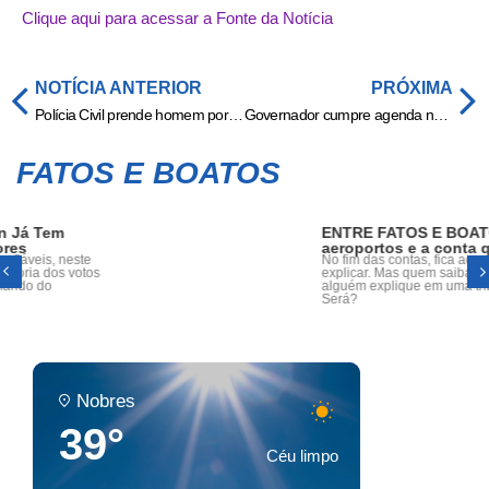
Clique aqui para acessar a Fonte da Notícia
NOTÍCIA ANTERIOR
PRÓXIMA
Polícia Civil prende homem por descumprimento de medida protetiva, ameaça e violação de domicílio
Governador cumpre agenda no Sul de MT com entregas e novos investimentos
FATOS E BOATOS
ENTRE FATOS E BOATOS: Máscaras,
aeroportos e a conta que nunca fecha
No fim das contas, fica aquela sensação difícil de
explicar. Mas quem saiba, dia 28 de Abril ás 19h,
alguém explique em uma tribuna de câmara!
Será?
Nobres
39°
Céu limpo