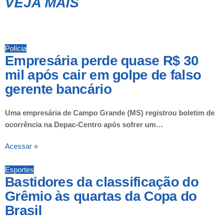
VEJA MAIS
13 de agosto
41°
25°
Quinta-Feira
Polícia
Empresária perde quase R$ 30
mil após cair em golpe de falso
gerente bancário
Uma empresária de Campo Grande (MS) registrou boletim de
ocorrência na Depac-Centro após sofrer um…
Acessar »
Esportes
Bastidores da classificação do
Grêmio às quartas da Copa do
Brasil