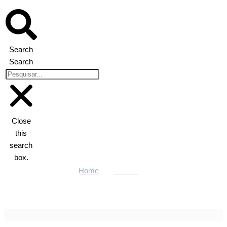
Search
Search
Close
this
search
box.
Home
Política
Dr. Eugênio coordena visitas da Comissão de Saúde à hospitais
regionais