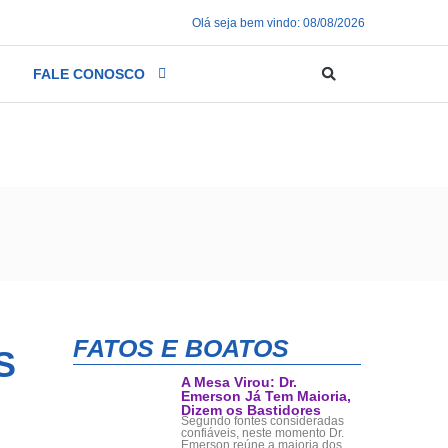
Olá seja bem vindo: 08/08/2026
FALE CONOSCO
tetivas em pós-graduação da Senasp
FATOS E BOATOS
S
A Mesa Virou: Dr.
Emerson Já Tem Maioria,
Dizem os Bastidores
Segundo fontes consideradas
confiáveis, neste momento Dr.
Emerson reúne a maioria dos