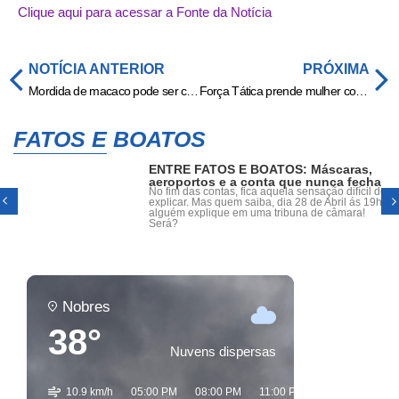
Clique aqui para acessar a Fonte da Notícia
NOTÍCIA ANTERIOR
PRÓXIMA
Mordida de macaco pode ser causa da morte da atriz turca Ece Irtem
Força Tática prende mulher com 11 quilos de drogas em Rondonópolis
FATOS E BOATOS
ENTRE FATOS E BOATOS: Máscaras,
aeroportos e a conta que nunca fecha
No fim das contas, fica aquela sensação difícil de
explicar. Mas quem saiba, dia 28 de Abril ás 19h,
alguém explique em uma tribuna de câmara!
Será?
Nobres
38°
Nuvens dispersas
10.9 km/h
05:00 PM
08:00 PM
11:00 PM
02:00 AM
05