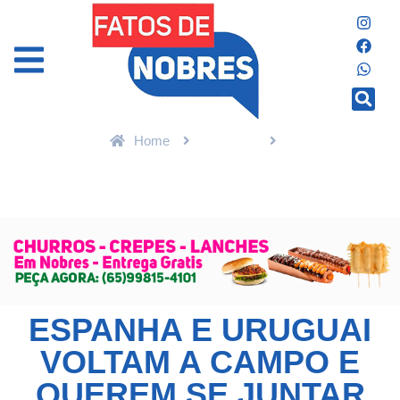
Home
Esportes
Espanha e Uruguai voltam a campo e querem se juntar aos
campeões que já venceram
ESPANHA E URUGUAI
VOLTAM A CAMPO E
QUEREM SE JUNTAR