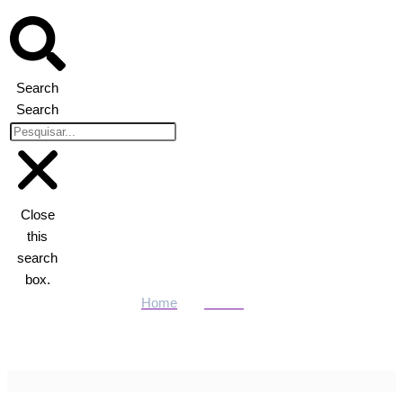
Search
Search
Close
this
search
box.
Home
Polícia
Força Tática prende mulher com 11 quilos de drogas em
Rondonópolis