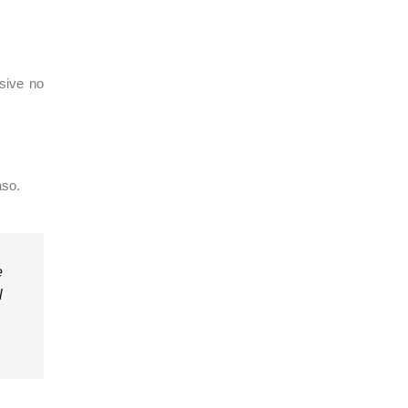
sive no
aso.
e
l