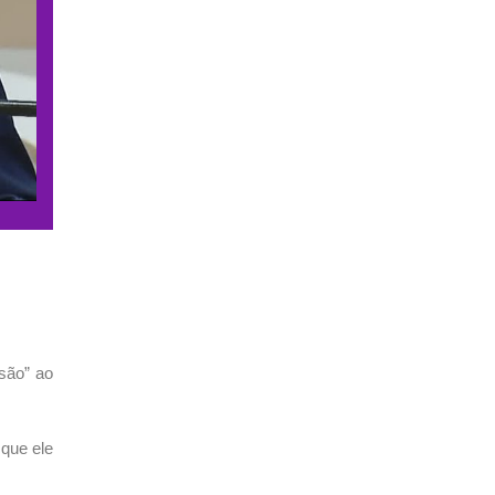
são” ao
 que ele