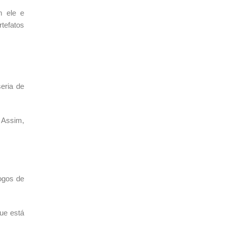
m ele e
tefatos
eria de
. Assim,
ogos de
que está