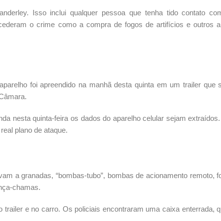
nderley. Isso inclui qualquer pessoa que tenha tido contato co
deram o crime como a compra de fogos de artifícios e outros ar
parelho foi apreendido na manhã desta quinta em um trailer que s
 Câmara.
inda nesta quinta-feira os dados do aparelho celular sejam extraídos
real plano de ataque.
am a granadas, “bombas-tubo”, bombas de acionamento remoto, f
lança-chamas.
 trailer e no carro. Os policiais encontraram uma caixa enterrada, 