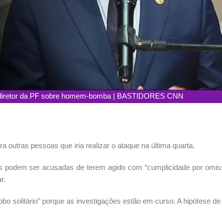
diz diretor da PF sobre homem-bomba | BASTIDORES CNN
 outras pessoas que iria realizar o ataque na última quarta.
s podem ser acusadas de terem agido com “cumplicidade por omis
r.
lobo solitário” porque as investigações estão em curso. A hipótese de