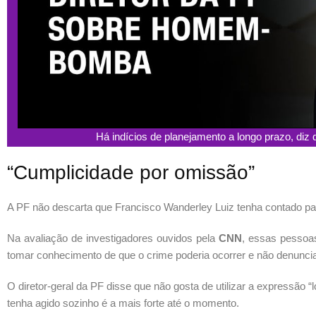
Há indícios de planejamento a longo prazo, 
“Cumplicidade por omissão”
A PF não descarta que Francisco Wanderley Luiz tenha contado para
Na avaliação de investigadores ouvidos pela
CNN
, essas pessoa
tomar conhecimento de que o crime poderia ocorrer e não denuncia
O diretor-geral da PF disse que não gosta de utilizar a expressão “
tenha agido sozinho é a mais forte até o momento.