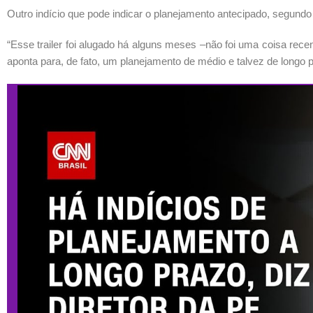
Outro indício que pode indicar o planejamento antecipado, segundo R
“Esse trailer foi alugado há alguns meses –não foi uma coisa rec
aponta para, de fato, um planejamento de médio e talvez de longo pr