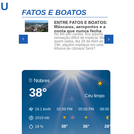
EU
FATOS E BOATOS
ENTRE FATOS E BOATOS:
oria,
Máscaras, aeroportos e a
s
conta que nunca fecha
radas
No fim das contas, fica aquela
o Dr.
sensação difícil de explicar. Mas
a dos
quem saiba, dia 28 de Abril ás
assumir
19h, alguém explique em uma
o.
tribuna de câmara! Será?
Nobres
38°
Céu limpo
16.1 km/h
02:00 PM
05:00 PM
08:00 PM
11:00 
1010
mb
38°
36°
28°
27°
19
%