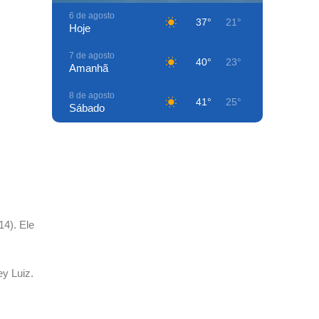
6 de agosto
37°
21°
Hoje
7 de agosto
40°
23°
Amanhã
8 de agosto
41°
25°
Sábado
9 de agosto
39°
26°
Domingo
10 de agosto
41°
26°
Segunda-Feira
11 de agosto
36°
26°
4). Ele
Terça-Feira
12 de agosto
39°
23°
Quarta-Feira
y Luiz.