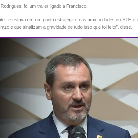
odrigues, foi um trailer ligado a Francisco.
ente– e estava em um ponto estratégico nas proximidades do STF, o
azo e que sinalizam a gravidade de tudo isso que foi feito”, disse.