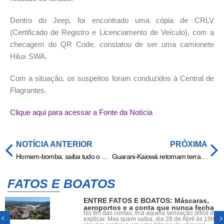
Dentro do Jeep, foi encontrado uma cópia de CRLV
(Certificado de Registro e Licenciamento de Veículo), com a
checagem do QR Code, constatou de ser uma camionete
Hilux SWA.
Com a situação, os suspeitos foram conduzidos à Central de
Flagrantes.
Clique aqui para acessar a Fonte da Notícia
NOTÍCIA ANTERIOR
PRÓXIMA
Homem-bomba: saiba tudo o que aconteceu nas 24 horas seguintes ao ataque
Guarani-Kaiowá retomam terra ancestral após acordo de R$ 27,8 milhões
FATOS E BOATOS
ENTRE FATOS E BOATOS: Máscaras,
aeroportos e a conta que nunca fecha
No fim das contas, fica aquela sensação difícil de
explicar. Mas quem saiba, dia 28 de Abril ás 19h,