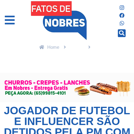
Home
Polícia
Jogador de futebol e influencer são detidos pela PM com veículo
roubado em Cuiabá
JOGADOR DE FUTEBOL
E INFLUENCER SÃO
DETIDOS PELA PM COM