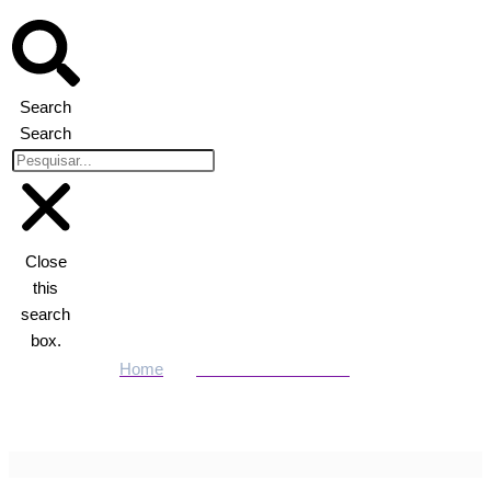
Search
Search
Close
this
search
box.
Home
ENTRETENIMENTO
Maiara aposta em look junino combinando com namorado e
exibe clima de romance