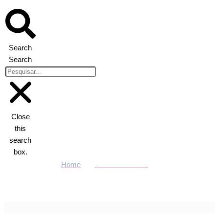
Search
Search
Close
this
search
box.
Home
Últimas Notícias
Roubo de carga na MT-140 termina com motorista refém durante
a noite em Santa Rita do Trivelato | Power Mix