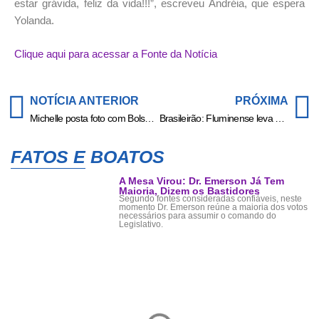
estar grávida, feliz da vida!!!”, escreveu Andréia, que espera
Yolanda.
Clique aqui para acessar a Fonte da Notícia
NOTÍCIA ANTERIOR
PRÓXIMA
Michelle posta foto com Bolsonaro após indiciamento do marido: “Meu amor”
Brasileirão: Fluminense leva virada do Fortaleza, mas arranca empate no fim
FATOS E BOATOS
A Mesa Virou: Dr. Emerson Já Tem
Maioria, Dizem os Bastidores
Segundo fontes consideradas confiáveis, neste
momento Dr. Emerson reúne a maioria dos votos
necessários para assumir o comando do
Legislativo.