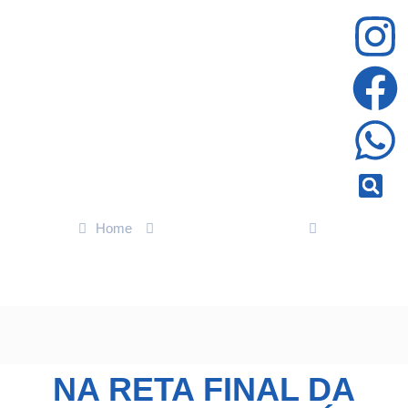
Home
ENTRETENIMENTO
Na reta final da gravidez, Andréia Horta exibe barrigão em
ensaio: ‘Queridíssima’
NA RETA FINAL DA