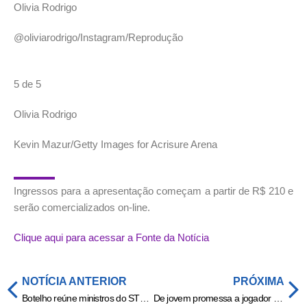
Olivia Rodrigo
@oliviarodrigo/Instagram/Reprodução
5 de 5
Olivia Rodrigo
Kevin Mazur/Getty Images for Acrisure Arena
Ingressos para a apresentação começam a partir de R$ 210 e
serão comercializados on-line.
Clique aqui para acessar a Fonte da Notícia
NOTÍCIA ANTERIOR
PRÓXIMA
Botelho reúne ministros do STF no seminário “35 anos da Constituição de MT”
De jovem promessa a jogador de vidro, zagueiro cuiabano tenta recomeço no atual campeão da Série D » Esportes & Notícias