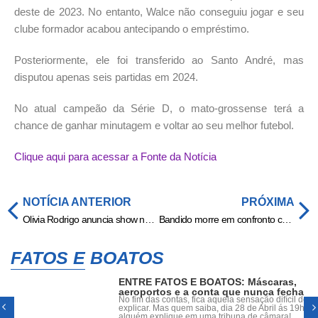
deste de 2023. No entanto, Walce não conseguiu jogar e seu
clube formador acabou antecipando o empréstimo.
Posteriormente, ele foi transferido ao Santo André, mas
disputou apenas seis partidas em 2024.
No atual campeão da Série D, o mato-grossense terá a
chance de ganhar minutagem e voltar ao seu melhor futebol.
Clique aqui para acessar a Fonte da Notícia
NOTÍCIA ANTERIOR
PRÓXIMA
Olivia Rodrigo anuncia show no Brasil; veja mais informações
Bandido morre em confronto com a PM após matar rival a facadas
FATOS E BOATOS
ENTRE FATOS E BOATOS: Máscaras,
aeroportos e a conta que nunca fecha
No fim das contas, fica aquela sensação difícil de
explicar. Mas quem saiba, dia 28 de Abril ás 19h,
alguém explique em uma tribuna de câmara!