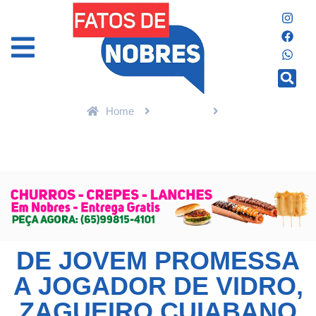
Home
Esportes
De jovem promessa a jogador de vidro, zagueiro cuiabano tenta
recomeço no atual campeão da Série D » Esportes & Notícias
DE JOVEM PROMESSA
A JOGADOR DE VIDRO,
ZAGUEIRO CUIABANO