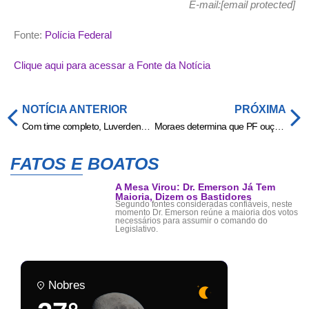
E-mail:[email protected]
Fonte:
Polícia Federal
Clique aqui para acessar a Fonte da Notícia
NOTÍCIA ANTERIOR
PRÓXIMA
Com time completo, Luverdense inicia preparação para o duelo decisivo com o Guaporé na Série D » Esportes & Notícias
Moraes determina que PF ouça Flávio Bolsonaro em investigação por suposta calúnia contra Lula
FATOS E BOATOS
A Mesa Virou: Dr. Emerson Já Tem
Maioria, Dizem os Bastidores
Segundo fontes consideradas confiáveis, neste
momento Dr. Emerson reúne a maioria dos votos
necessários para assumir o comando do
Legislativo.
Nobres