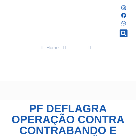
Home
Polícia
PF deflagra operação contra contrabando e distribuição irregular
de medicamentos para emagrecimento em Poços de
Caldas/MG
PF DEFLAGRA
OPERAÇÃO CONTRA
CONTRABANDO E