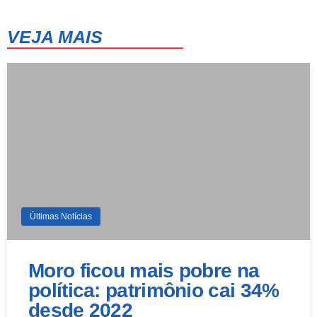
41°
24°
Quinta-Feira
VEJA MAIS
14 de agosto
41°
27°
Sexta-Feira
Últimas Notícias
Moro ficou mais pobre na
política: patrimônio cai 34%
desde 2022