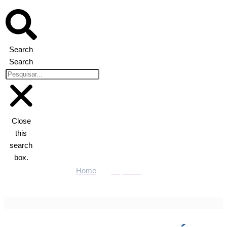
Search
Search
Close
this
search
box.
Home
Esportes
Richarlyson é flagrado jogando vôlei no RJ; veja