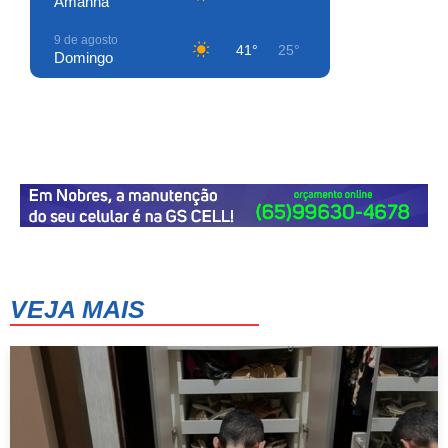
Amanhã
9 de agosto
41°
25°
Domingo
10 de agosto
41°
27°
Segunda-Feira
11 de agosto
39°
25°
Terça-Feira
12 de agosto
40°
24°
Quarta-Feira
13 de agosto
41°
24°
Quinta-Feira
VEJA MAIS