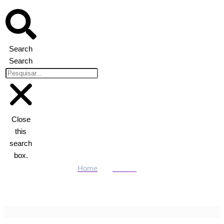
Search
Search
Close
this
search
box.
Home
Política
Secretários de segurança estaduais se reúnem em Brasília para
discutir PEC da Segurança