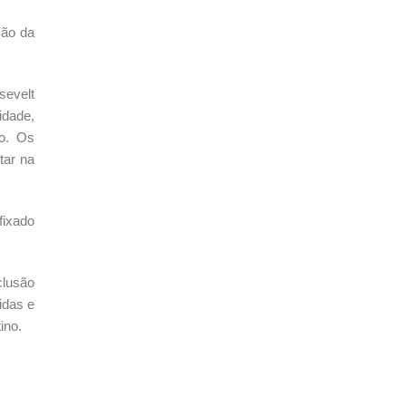
ção da
sevelt
idade,
to. Os
tar na
fixado
clusão
idas e
ino.