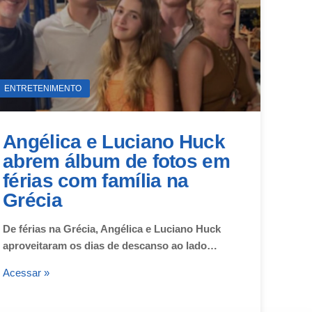
ENTRETENIMENTO
Angélica e Luciano Huck
abrem álbum de fotos em
férias com família na
Grécia
De férias na Grécia, Angélica e Luciano Huck
aproveitaram os dias de descanso ao lado…
Acessar »