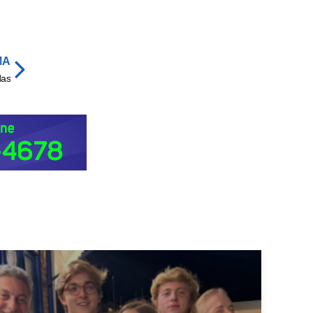
MA
das