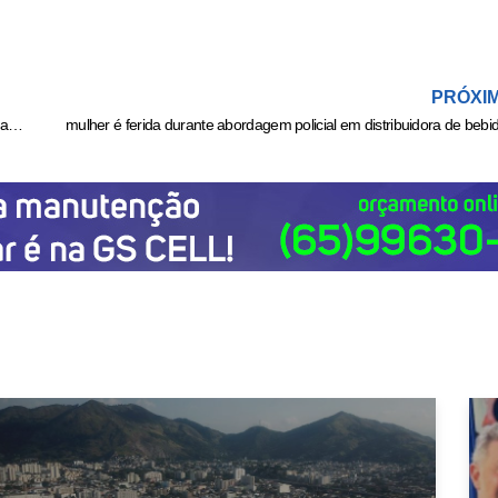
PRÓXI
MC Mirella faz cirurgias estéticas e mostra como ficou: ‘Toda mulher sonha depois’
mulher é ferida durante abordagem policial em distribuidora de bebi