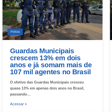
Polícia
Guardas Municipais
crescem 13% em dois
anos e já somam mais de
107 mil agentes no Brasil
O efetivo das Guardas Municipais cresceu
quase 13% em apenas dois anos no Brasil,
passando…
Acessar »