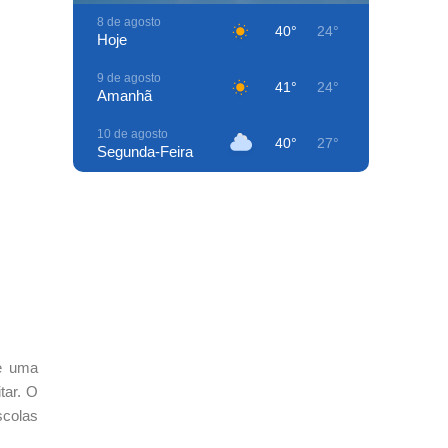
8 de agosto
40°
24°
Hoje
9 de agosto
41°
24°
Amanhã
10 de agosto
40°
27°
Segunda-Feira
11 de agosto
41°
25°
Terça-Feira
12 de agosto
40°
27°
Quarta-Feira
13 de agosto
41°
24°
Quinta-Feira
14 de agosto
de uma
41°
24°
Sexta-Feira
tar. O
scolas