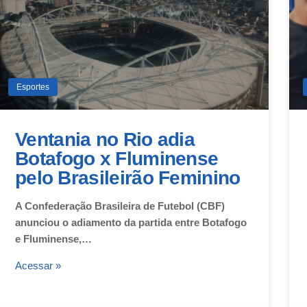
Esportes
Ventania no Rio adia
Botafogo x Fluminense
pelo Brasileirão Feminino
A Confederação Brasileira de Futebol (CBF)
anunciou o adiamento da partida entre Botafogo
e Fluminense,…
Acessar »