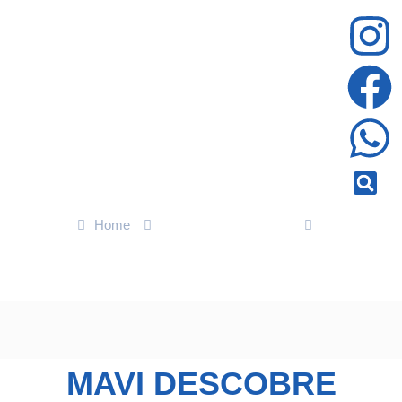
Home
ENTRETENIMENTO
Mavi descobre romance secreto de Mércia com Volney em
Mania de Você
MAVI DESCOBRE