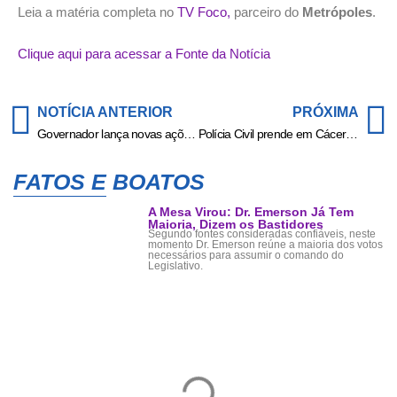
Leia a matéria completa no
TV Foco,
parceiro do
Metrópoles
.
Clique aqui para acessar a Fonte da Notícia
NOTÍCIA ANTERIOR
PRÓXIMA
Governador lança novas ações contra o crime: “Presídio não é home office de bandido”
Polícia Civil prende em Cáceres homem que manteve vítima por três dias em cárcere privado
FATOS E BOATOS
A Mesa Virou: Dr. Emerson Já Tem
Maioria, Dizem os Bastidores
Segundo fontes consideradas confiáveis, neste
momento Dr. Emerson reúne a maioria dos votos
necessários para assumir o comando do
Legislativo.